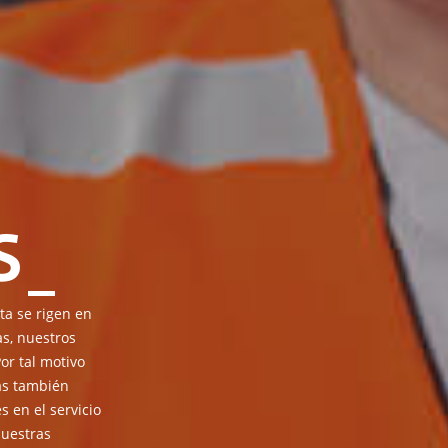
S
a se rigen en
as, nuestros
or tal motivo
as también
 en el servicio
uestras