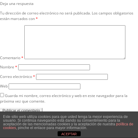
de
Deja una respuesta
entradas
Tu dirección de correo electrónico no será publicada.
Los campos obligatorios
están marcados con
*
Comentario
*
Nombre
*
Correo electrónico
*
Web
Guarda mi nombre, correo electrónico y web en este navegador para la
próxima vez que comente.
Este sitio web utiliza cookies para que usted tenga la mejor experiencia de
usuario. Si continúa navegando está dando su consentimiento para la
aceptación de las mencionadas cookies y la aceptación de nuestra
política de
cookies
, pinche el enlace para mayor información.
ACEPTAR